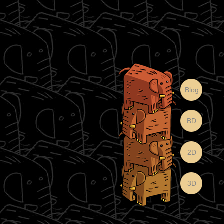
Blog
BD
2D
3D