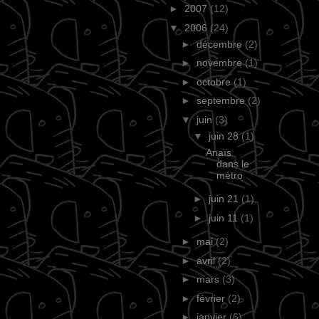
►
2007
(12)
▼
2006
(24)
►
décembre
(2)
►
novembre
(1)
►
octobre
(1)
►
septembre
(2)
▼
juin
(3)
▼
juin 28
(1)
Anaïs
dans le
métro
►
juin 21
(1)
►
juin 11
(1)
►
mai
(2)
►
avril
(2)
►
mars
(3)
►
février
(2)
►
janvier
(6)